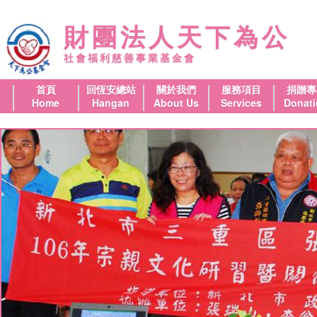
財團法人天下為公
社會福利慈善事業基金會
首頁
回恆安總站
關於我們
服務項目
捐贈專
Home
Hangan
About Us
Services
Donat