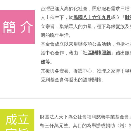
台灣已邁入高齡化社會，照顧服務需求日增
人士催生下，於
民國八十六年九月
成立『
財
立宗旨，集結眾人的力量，種下為銀髮族及
適的晚年生活。
基金會成立以來舉辦多項公益活動，包括社
護中心合作，藉由「
社區關懷照顧
」踏出服
優等
。
其後與各安養、養護中心、護理之家聯手舉
受到基金會傳遞出的溫馨關懷。
財團法人天下為公社會福利慈善事業基金會」
幣三仟萬元整。其目的為舉辦或捐助〈贈〉