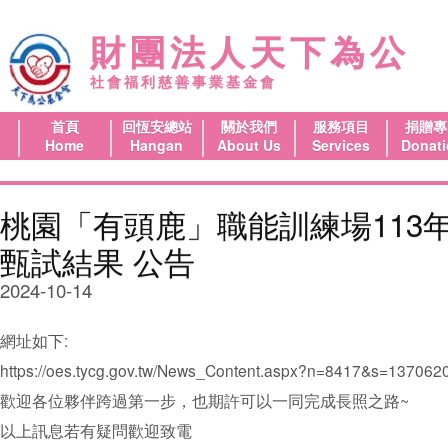
財團法人天下為公
社會福利慈善事業基金會
首頁
回恆安總站
關於我們
服務項目
捐贈專
Home
Hangan
About Us
Services
Donat
桃園「有頭鹿」職能訓練場113
甄試結果 公告
2024-10-14
網址如下:
https://oes.tycg.gov.tw/News_Content.aspx?n=8417&s=137062
歡迎各位夥伴跨過第一步，也期許可以一同完成長照之路~
以上訊息若有疑問歡迎致電